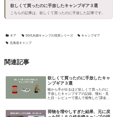
欲しくて買ったのに手放したキャンプギア３選
こちらの記事は、欲しくて買ったのに手放した記事です。
ギア
50代夫婦キャンプの現実シリーズ
キャンプギア
北海道キャンプ
関連記事
欲しくて買ったのに手放したキャ
ンプギア３選
喉から手が出るほど欲しくて買ったのに
手放したキャンプギアの記録。憧れ・見
た目・レビューで選んで後悔した“課金ガ
チャ”のリアルと、それでもギアを買う理
由。自分のキャンプスタイルに合う道具
選びについて綴ります。
荷物を増やしすぎた結果、元に戻
った話｜５０代夫婦キャンプの現