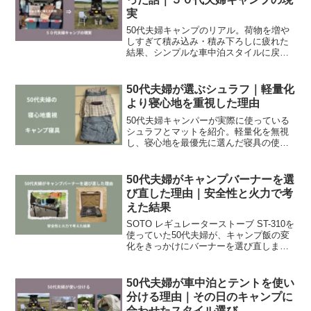
実
50代夫婦キャンプのリアル。荷物を増や
しすぎて積み込み・積み下ろしに疲れた
結果、シンプルな車中泊スタイルに戻る
ことに。実体験から気づいたことを正直
に書いています。
50代夫婦が選ぶシュラフ｜軽量化
より寝心地を重視した理由
50代夫婦キャンパーが実際に使っている
シュラフとマットを紹介。軽量化を無視
し、寝心地を最優先に選んだ寝具の使い
方や組み合わせ、季節ごとの使い分けま
でリアルにまとめました。
50代夫婦がキャンプバーナーを選
び直した理由｜安全性と火力で考
えた結果
SOTO レギュレーターストーブ ST-310を
使っていた50代夫婦が、キャンプ飯の変
化をきっかけにバーナーを選び直しまし
た。ST-3110とタフまるを比較し、安全性
と火力を重視して選んだ理由を実体験を
もとに紹介します。
50代夫婦が車中泊とテントを使い
分ける理由｜その日のキャンプに
合わせたスタイル選び