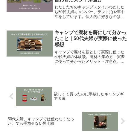
わたしたちのキャンプスタイルわたした
ち50代夫婦キャンパー、テント泊や車中
泊をしています。個人的に好きなのは車
中泊です。もちろん、テントも大好きで
す。コットンテント最強です。だけど、
断然車の方がよく眠れる、荷物が少なく
キャンプで廃材を薪にして分かっ
設営撤収が楽だからです...
たこと｜50代夫婦が実際に使った
感想
キャンプで廃材を薪として実際に使った
50代夫婦の体験談。廃材の集め方、実際
に使って分かったメリット・注意点、広
葉樹との違いまで、実体験をもとに紹介
します。
欲しくて買ったのに手放したキャンプギ
ア３選
50代夫婦、キャンプでは使わなくなっ
た。でも手放せない黒七輪