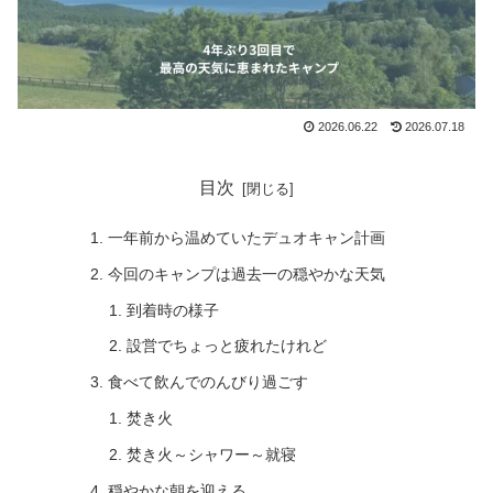
2026.06.22
2026.07.18
目次
一年前から温めていたデュオキャン計画
今回のキャンプは過去一の穏やかな天気
到着時の様子
設営でちょっと疲れたけれど
食べて飲んでのんびり過ごす
焚き火
焚き火～シャワー～就寝
穏やかな朝を迎える