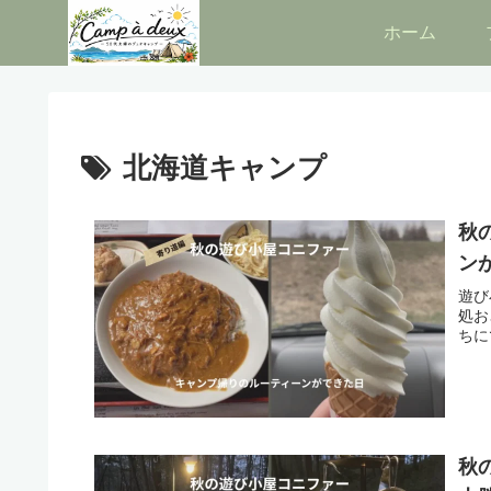
ホーム
北海道キャンプ
秋
ン
遊び
処お
ちに
秋