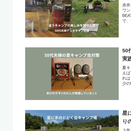
赤井
ワン
BE
で、
5
実
夏キ
えば
れは
少の
星
り
３年