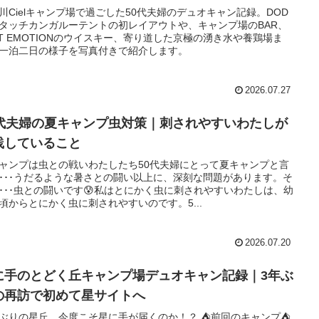
川Cielキャンプ場で過ごした50代夫婦のデュオキャン記録。DOD
タッチカンガルーテントの初レイアウトや、キャンプ場のBAR、
AT EMOTIONのウイスキー、寄り道した京極の湧き水や養鶏場ま
一泊二日の様子を写真付きで紹介します。
2026.07.27
0代夫婦の夏キャンプ虫対策｜刺されやすいわたしが
践していること
ャンプは虫との戦いわたしたち50代夫婦にとって夏キャンプと言
･･･うだるような暑さとの闘い以上に、深刻な問題があります。そ
･･･虫との闘いです😰私はとにかく虫に刺されやすいわたしは、幼
頃からとにかく虫に刺されやすいのです。5...
2026.07.20
に手のとどく丘キャンプ場デュオキャン記録｜3年ぶ
の再訪で初めて星サイトへ
ぶりの星丘、今度こそ星に手が届くのか！？ ⛺前回のキャンプ⛺