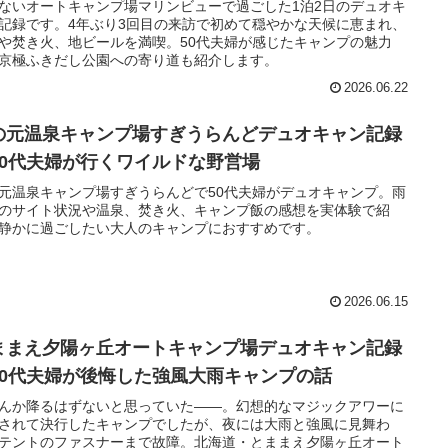
ないオートキャンプ場マリンビューで過ごした1泊2日のデュオキ
記録です。4年ぶり3回目の来訪で初めて穏やかな天候に恵まれ、
や焚き火、地ビールを満喫。50代夫婦が感じたキャンプの魅力
京極ふきだし公園への寄り道も紹介します。
2026.06.22
の元温泉キャンプ場すぎうらんどデュオキャン記録
50代夫婦が行くワイルドな野営場
元温泉キャンプ場すぎうらんどで50代夫婦がデュオキャンプ。雨
のサイト状況や温泉、焚き火、キャンプ飯の感想を実体験で紹
静かに過ごしたい大人のキャンプにおすすめです。
2026.06.15
ままえ夕陽ヶ丘オートキャンプ場デュオキャン記録
50代夫婦が後悔した強風大雨キャンプの話
んか降るはずないと思っていた――。幻想的なマジックアワーに
されて決行したキャンプでしたが、夜には大雨と強風に見舞わ
テントのファスナーまで故障。北海道・とままえ夕陽ヶ丘オート