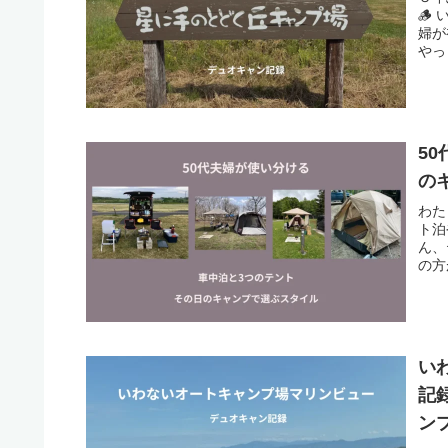
🪵
婦が
やっ
5
の
わた
ト泊
ん、
の方
い
記
ン