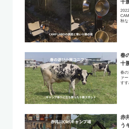
十
20
CA
秋な
春
十
春の
ァー
すす
赤
う