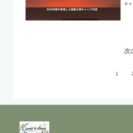
キャ
ンプ
次
1