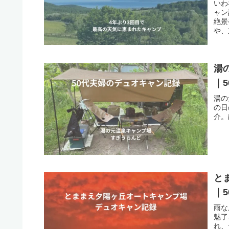
いわ
ャン
絶景
や、
湯
｜
湯の
の日
介。
と
｜
雨な
魅了
れ、