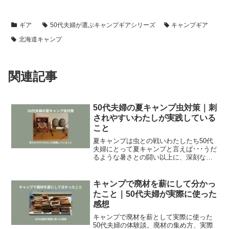
ギア
50代夫婦が選ぶキャンプギアシリーズ
キャンプギア
北海道キャンプ
関連記事
50代夫婦の夏キャンプ虫対策｜刺
されやすいわたしが実践している
こと
夏キャンプは虫との戦いわたしたち50代
夫婦にとって夏キャンプと言えば･･･うだ
るような暑さとの闘い以上に、深刻な問
題があります。それは･･･虫との闘いです
😰私はとにかく虫に刺されやすいわたし
は、幼少の頃からとにかく虫に刺されや
キャンプで廃材を薪にして分かっ
すいのです。5...
たこと｜50代夫婦が実際に使った
感想
キャンプで廃材を薪として実際に使った
50代夫婦の体験談。廃材の集め方、実際